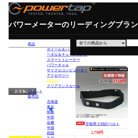
パワーメーターのリーディングブラ
Wheels & Hubs
商品
Pedals & Chainrings
ホイール＆ハブ単体
Trainers
ペダル＆チェーンリング
全 [1] 商品中 [1-1] 商品を表示してい
スマートトレーナー
PowerCal
パワーキャル
Cycle Computer
サイクルコンピューター
アクセサリー
Parts & Accessories
新製品
クリアランスセール
お支払いについて
発送について
保証規定
修理
イベント
販売店
北海道
東北
2026年8月
関東
中部
日
月
火
水
近畿
交換用 心拍計ベルト
中国
26
27
28
29
3,850円→
2,750円
（税込）
四国