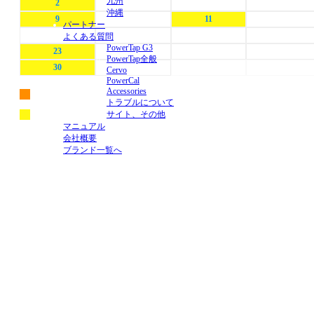
九州
2
3
4
5
沖縄
9
10
11
12
パートナー
16
17
18
19
よくある質問
PowerTap G3
23
24
25
26
PowerTap全般
30
31
1
2
Cervo
PowerCal
Accessories
出荷日
トラブルについて
イベント開催日
サイト、その他
マニュアル
会社概要
ブランド一覧へ