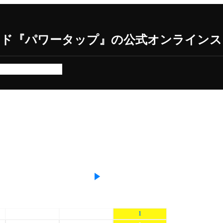
ンド『パワータップ』の公式オンラインス
ます
キャンセル
お問い合わせ
木
金
土
30
31
1