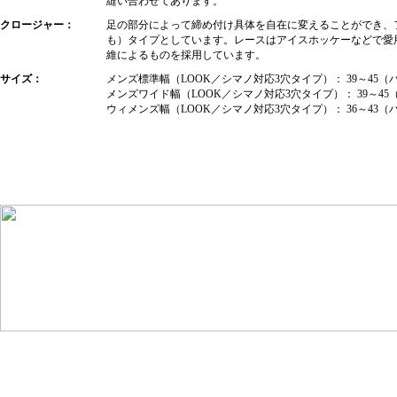
縫い合わせてあります。
クロージャー：
足の部分によって締め付け具体を自在に変えることができ、
も）タイプとしています。レースはアイスホッケーなどで愛
維によるものを採用しています。
サイズ：
メンズ標準幅（LOOK／シマノ対応3穴タイプ）： 39～45（ハー
メンズワイド幅（LOOK／シマノ対応3穴タイプ）： 39～45（ハ
ウィメンズ幅（LOOK／シマノ対応3穴タイプ）： 36～43（ハー