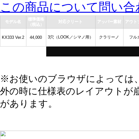
この商品について問い合
標準価格
標準価格
標準価格
標準価格
モデル名
モデル名
モデル名
モデル名
対応クリート
対応クリート
対応クリート
対応クリート
アッパー素材
アッパー素材
アッパー素材
アッパー素材
アウト
アウト
アウト
アウト
（税込）
（税込）
（税込）
（税込）
3穴（LOOK／シマノ用）
3穴（LOOK／シマノ用）
クラリーノ
クラリーノ
フル
フル
KX333 Ver.2
KX333 Ver.2
44,000
44,000
※お使いのブラウザによっては、
外の時に仕様表のレイアウトが
があります。