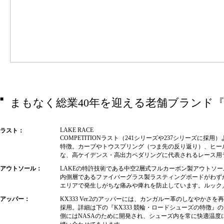
■
まもなく総業40年を迎える老舗ブランド『
LAKE RACE
ラスト：
COMPETITIONラスト（241シリーズや237シリーズに
特徴。カーブやトウスプリング（つま先の反り返り）、ヒー
な、高ケイデンス・高出力ペダリングに代表されるレース用
アウトソール：
LAKEの特許技術である中空2層式フルカーボン製アウトソー
内側層であるファイバーグラス製ラスティングボードがわず
エリアで発生しがちな痛みや痺れを防止しています。ルック
アッパー：
KX333 Ver.2のアッパーには、カンガルー革のしなやか
採用。詳細は下の『KX333 競輪・ロードシューズの特徴
側にはNASAのために開発され、シューズ内を常に快適温