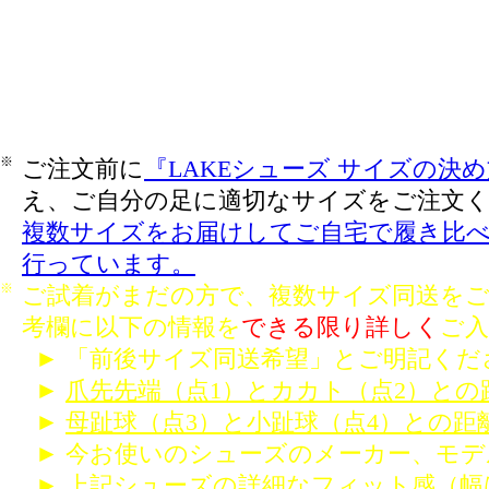
※
ご注文前に
『
LAKEシューズ サイズの決
え、ご自分の足に適切なサイズをご注文
複数サイズをお届けしてご自宅で履き比
行っています。
※
ご試着がまだの方で、複数サイズ同送をご
考欄に以下の情報を
できる限り詳しく
ご
► 「前後サイズ同送希望」とご明記くだ
►
爪先先端（点1）とカカト（点2）との
►
母趾球（点3）と小趾球（点4）との距
► 今お使いのシューズのメーカー、モデ
► 上記シューズの詳細なフィット感（幅