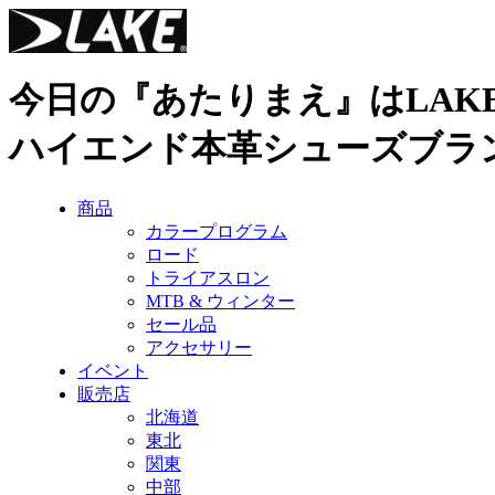
今日の『あたりまえ』はLAK
ハイエンド本革シューズブラ
商品
カラープログラム
ロード
トライアスロン
MTB & ウィンター
セール品
アクセサリー
イベント
販売店
北海道
東北
関東
中部